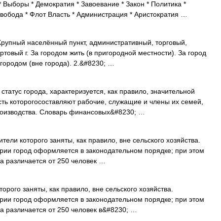
 Выборы * Демократия * Завоевание * Закон * Политика *
Свобода * Флот Власть * Администрация * Аристократия …
 Крупный населённый пункт, административный, торговый,
овый г. За городом жить (в пригородной местности). За город
 городом (вне города). 2.&#8230; …
татус города, характеризуется, как правило, значительной
ть которогосоставляют рабочие, служащие и члены их семей,
производства. Словарь финансовых&#8230; …
ели которого заняты, как правило, вне сельского хозяйства.
ории город оформляется в законодательном порядке; при этом
а различается от 250 человек …
орого заняты, как правило, вне сельского хозяйства.
ории город оформляется в законодательном порядке; при этом
а различается от 250 человек в&#8230; …