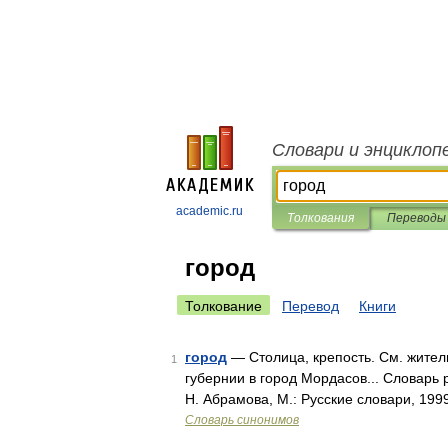
Словари и энциклоп
academic.ru
Толкования
Переводы
город
Толкование
Перевод
Книги
город
— Столица, крепость. См. житель,
1
губернии в город Мордасов... Словарь 
Н. Абрамова, М.: Русские словари, 199
Словарь синонимов