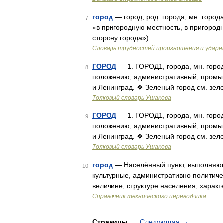
город
— город, род. города; мн. города
7
«в пригородную местность, в пригородно
сторону города») …
Словарь трудностей произношения и ударен
ГОРОД
— 1. ГОРОД1, города, мн. горо
8
положению, административный, промы
и Ленинград. ❖ Зеленый город см. зел
Толковый словарь Ушакова
ГОРОД
— 1. ГОРОД1, города, мн. горо
9
положению, административный, промы
и Ленинград. ❖ Зеленый город см. зел
Толковый словарь Ушакова
город
— Населённый пункт, выполняющ
10
культурные, административно политич
величине, структуре населения, харак
Справочник технического переводчика
Страницы
Следующая
→