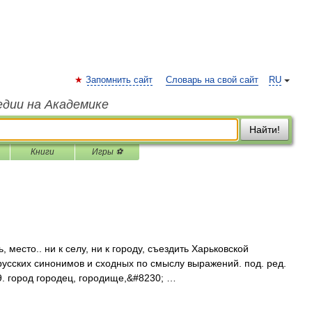
Запомнить сайт
Словарь на свой сайт
RU
едии на Академике
Найти!
Книги
Игры ⚽
 место.. ни к селу, ни к городу, съездить Харьковской
русских синонимов и сходных по смыслу выражений. под. ред.
9. город городец, городище,&#8230; …