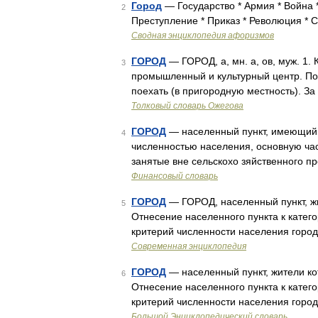
Город
— Государство * Армия * Война *
2
Преступление * Приказ * Революция * 
Сводная энциклопедия афоризмов
ГОРОД
— ГОРОД, а, мн. а, ов, муж. 1.
3
промышленный и культурный центр. Порт
поехать (в пригородную местность). За
Толковый словарь Ожегова
ГОРОД
— населенный пункт, имеющий с
4
численностью населения, основную час
занятые вне сельскохо зяйственного 
Финансовый словарь
ГОРОД
— ГОРОД, населенный пункт, жит
5
Отнесение населенного пункта к катег
критерий численности населения город
Современная энциклопедия
ГОРОД
— населенный пункт, жители кот
6
Отнесение населенного пункта к катег
критерий численности населения город
Большой Энциклопедический словарь