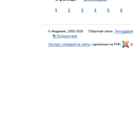
1
2
3
4
5
6
© Академик, 2000-2026
Обратная связь:
Техподдерж
👣 Путешествия
Экспорт словарей на сайты
, сделанные на PHP,
Jo