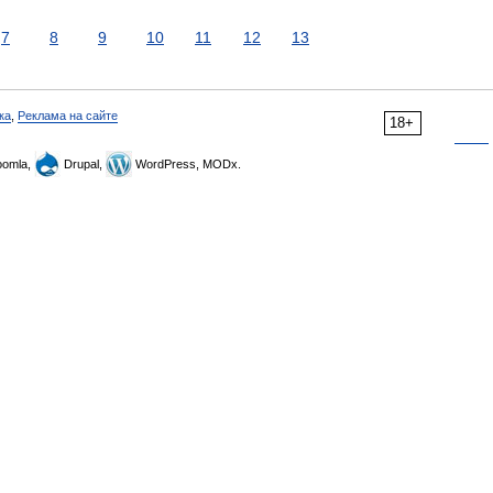
7
8
9
10
11
12
13
ка
,
Реклама на сайте
18+
omla,
Drupal,
WordPress, MODx.