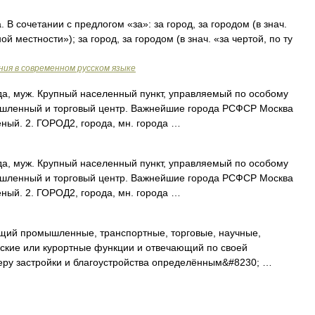
. В сочетании с предлогом «за»: за город, за городом (в знач.
й местности»); за город, за городом (в знач. «за чертой, по ту
ия в современном русском языке
да, муж. Крупный населенный пункт, управляемый по особому
шленный и торговый центр. Важнейшие города РСФСР Москва
еный. 2. ГОРОД2, города, мн. города …
да, муж. Крупный населенный пункт, управляемый по особому
шленный и торговый центр. Важнейшие города РСФСР Москва
еный. 2. ГОРОД2, города, мн. города …
ий промышленные, транспортные, торговые, научные,
еские или курортные функции и отвечающий по своей
теру застройки и благоустройства определённым&#8230; …